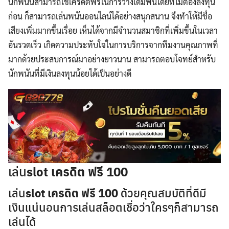
นักพนันสามารถใช้เครดิตฟรีในการวางเดิมพันโดยที่ไม่ต้องลงทุน
ก่อน ก็สามารถเล่นพนันออนไลน์ได้อย่างสนุกสนาน จึงทำให้มีชื่อ
เสียงเพิ่มมากขึ้นเรื่อย เห็นได้จากมีจำนวนสมาชิกที่เพิ่มขึ้นในเวลา
อันรวดเร็ว เกิดความประทับใจในการบริการจากทีมงานคุณภาพที่
มากด้วยประสบการณ์มาอย่างยาวนาน สามารถตอบโจทย์สำหรับ
นักพนันที่มีเงินลงทุนน้อยได้เป็นอย่างดี
slot เครดิต ฟรี 100
เล่น
เล่น
slot เครดิต ฟรี 100
ด้วยคุณสมบัติที่ดีมี
เงินแน่นอนการเล่นสล็อตเชื่อว่าใครๆก็สามารถ
เล่นได้