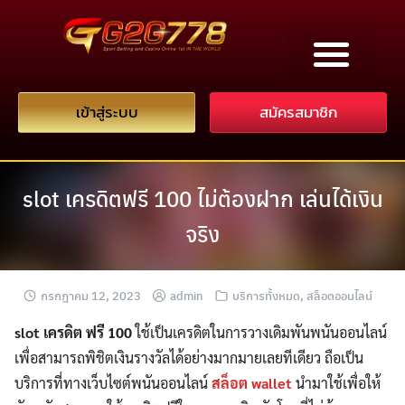
เข้าสู่ระบบ
สมัครสมาชิก
slot เครดิตฟรี 100 ไม่ต้องฝาก เล่นได้เงิน
จริง
กรกฎาคม 12, 2023
admin
บริการทั้งหมด
,
สล็อตออนไลน์
slot เครดิต ฟรี 100
ใช้เป็นเครดิตในการวางเดิมพันพนันออนไลน์
เพื่อสามารถพิชิตเงินรางวัลได้อย่างมากมายเลยทีเดียว ถือเป็น
บริการที่ทางเว็บไซต์พนันออนไลน์
สล็อต wallet
นำมาใช้เพื่อให้