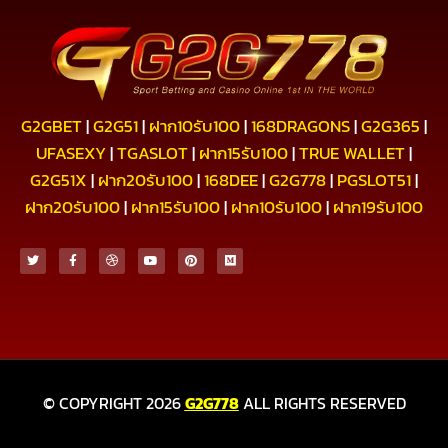
G2GBET
|
G2G51
|
ฝาก10รับ100
|
168DRAGONS
|
G2G365
|
UFASEXY
|
TGASLOT
|
ฝาก15รับ100
|
TRUE WALLET
|
G2G51X
|
ฝาก20รับ100
|
168DEE
|
G2G778
|
PGSLOT51
|
ฝาก20รับ100
|
ฝาก15รับ100
|
ฝาก10รับ100
|
ฝาก19รับ100
© COPYRIGHT 2026
G2G778
ALL RIGHTS RESERVED