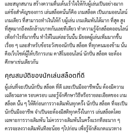
และสนุกสนาน สร้างความตื่นเต้นเร้าใจให้กับผู้เล่นเป็นอย่างมาก
แต่ข้อสำคัญของการ เล่นสล็อตนั่นก็คือ เกมสล็อต เป็นเกมออนไลน์
เกมเดียว ที่สามารถทำเงินให้กั บผู้เล่น เกมเดิมพันได้มาก ที่สุด สูง
ที่สุดมากถึงหลักล้านบาทกันเลยทีเดียว ทำความรู้จักสล็อตออนไลน์
เพื่อกำไรที่มากขึ้น ทำให้ในแต่ละวันนั้น มียอดผู้เล่นเพิ่มมากขึ้น
เรื่อย ๆ และสำหรับข้อระวังของนักปั่น สล็อต ที่ทุกคนมองข้าม นั่น
คือเว็บไซต์ผู้ให้บริการเกม คาสิโนออนไลน์ นักปั่น สล็อต จะต้อง
ศึกษาเช่นเดียวกัน
คุณสมบัติของนักเล่นสล็อตที่ดี
ผู้เล่นที่จะเป็นนักปั่น สล็อต ที่ดี และเป็นมืออาชีพนั้น ต้องมีความ
เฉลียวฉลาด รอบครอบ และรู้จักศึกษาวิธีหรือรายละเอียดของ เกม
สล็อต นั้น ๆ ให้ดีก่อนการวางเดิมพันทุกครั้ง นักปั่น สล็อต ที่จะเป็น
นักปั่นมืออาชีพ จำเป็นจะต้องมีสติทุกครั้งในการ เล่นสล็อตโดย
เฉพาะการวางเดิมพัน ไม่ควรวางเดิมพันในครั้งแรกทีละมาก ๆ
ควรจะลงวางเดิมพันทีละน้อย ๆไปก่อน เพื่อรู้จักสังเกตแนวทาง