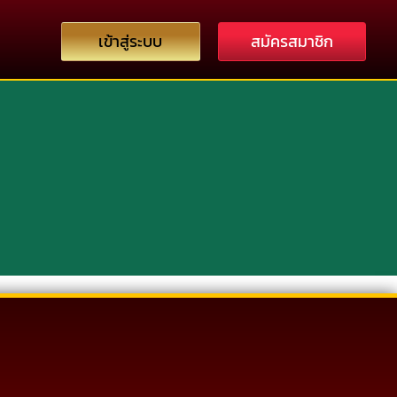
เข้าสู่ระบบ
สมัครสมาชิก